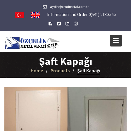
Skip
aydin@cmdmetal.com.tr
to
Information and Order 0(541) 218 35 95
content
Şaft Kapağı
Home
Products
Şaft Kapağı