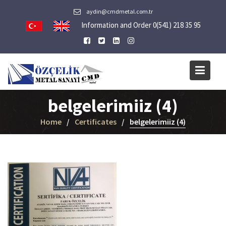
Skip
aydin@cmdmetal.com.tr
to
Information and Order 0(541) 218 35 95
content
belgelerimiiz (4)
Home
Certificates
belgelerimiiz (4)